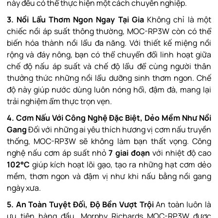
này đều có thể thực hiện một cách chuyên nghiệp.
3. Nồi Lẩu Thơm Ngon Ngay Tại Gia
Không chỉ là một
chiếc nồi áp suất thông thường, MOC-RP3W còn có thể
biến hóa thành nồi lẩu đa năng. Với thiết kế miệng nồi
rộng và đáy nông, bạn có thể chuyển đổi linh hoạt giữa
chế độ nấu áp suất và chế độ lẩu để cùng người thân
thưởng thức những nồi lẩu dưỡng sinh thơm ngon. Chế
độ này giúp nước dùng luôn nóng hổi, đậm đà, mang lại
trải nghiệm ẩm thực trọn vẹn.
4. Cơm Nấu Với Công Nghệ Đặc Biệt, Dẻo Mềm Như Nồi
Gang
Đối với những ai yêu thích hương vị cơm nấu truyền
thống, MOC-RP3W sẽ không làm bạn thất vọng. Công
nghệ nấu cơm áp suất nhỏ
7 giai đoạn
với nhiệt độ cao
102°C
giúp kích hoạt lõi gạo, tạo ra những hạt cơm dẻo
mềm, thơm ngon và đậm vị như khi nấu bằng nồi gang
ngày xưa.
5. An Toàn Tuyệt Đối, Độ Bền Vượt Trội
An toàn luôn là
ưu tiên hàng đầu. Morphy Richards MOC-RP3W được