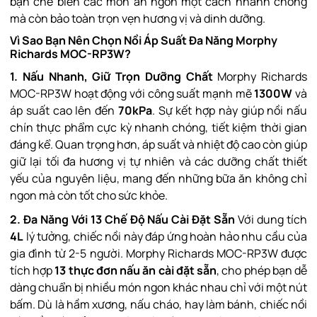
bạn chế biến các món ăn ngon một cách nhanh chóng
mà còn bảo toàn trọn vẹn hương vị và dinh dưỡng.
Vì Sao Bạn Nên Chọn Nồi Áp Suất Đa Năng Morphy
Richards MOC-RP3W?
1. Nấu Nhanh, Giữ Trọn Dưỡng Chất
Morphy Richards
MOC-RP3W hoạt động với công suất mạnh mẽ
1300W
và
áp suất cao lên đến
70kPa
. Sự kết hợp này giúp nồi nấu
chín thực phẩm cực kỳ nhanh chóng, tiết kiệm thời gian
đáng kể. Quan trọng hơn, áp suất và nhiệt độ cao còn giúp
giữ lại tối đa hương vị tự nhiên và các dưỡng chất thiết
yếu của nguyên liệu, mang đến những bữa ăn không chỉ
ngon mà còn tốt cho sức khỏe.
2. Đa Năng Với 13 Chế Độ Nấu Cài Đặt Sẵn
Với dung tích
4L
lý tưởng, chiếc nồi này đáp ứng hoàn hảo nhu cầu của
gia đình từ 2-5 người. Morphy Richards MOC-RP3W được
tích hợp
13 thực đơn nấu ăn cài đặt sẵn
, cho phép bạn dễ
dàng chuẩn bị nhiều món ngon khác nhau chỉ với một nút
bấm. Dù là hầm xương, nấu cháo, hay làm bánh, chiếc nồi