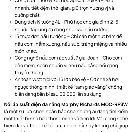
Công suất 1300W kết hợp áp suất 70kPa – Nấu
nhanh, tiết kiệm thời gian, giữ trọn hương vị và
dưỡng chất.
Dung tích lý tưởng 4L – Phù hợp cho gia đình 2–5
người, đáp ứng đa dạng nhu cầu nấu nướng.
13 thực đơn nấu tự động – Chỉ cần một nút bấm để
nấu cơm, hầm xương, nấu súp, tráng miệng và nhiều
món khác.
Công nghệ nấu cơm áp suất 7 giai đoạn – Cho cơm
dẻo mềm, ngon chuẩn vị như nấu bằng nồi gang
truyền thống.
An toàn vượt trội với 16 lớp bảo vệ – Cơ chế xả hơi
ngược thông minh, thiết kế “tam giác vàng” chống
biến dạng bền bỉ sau 60.000 lần sử dụng.
Nồi áp suất điện đa năng Morphy Richards MOC-RP3W
là một sự lựa chọn hoàn hảo cho những ai đang tìm kiếm
một thiết bị nhà bếp thông minh và tiện lợi. Với công nghệ
hiện đại và thiết kế tối ưu, chiếc nồi này không chỉ giúp