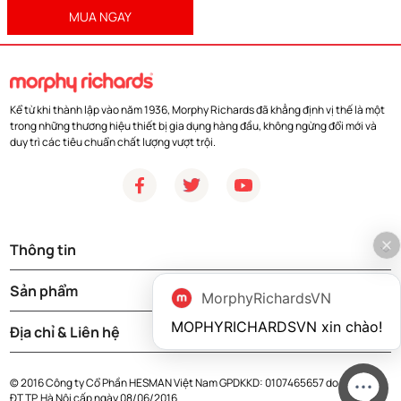
MUA NGAY
Kể từ khi thành lập vào năm 1936, Morphy Richards đã khẳng định vị thế là một
trong những thương hiệu thiết bị gia dụng hàng đầu, không ngừng đổi mới và
duy trì các tiêu chuẩn chất lượng vượt trội.
Thông tin
Sản phẩm
MorphyRichardsVN
MOPHYRICHARDSVN xin chào!
Địa chỉ & Liên hệ
© 2016 Công ty Cổ Phần HESMAN Việt Nam GPDKKD: 0107465657 do Sở KH &
ĐT TP. Hà Nội cấp ngày 08/06/2016.